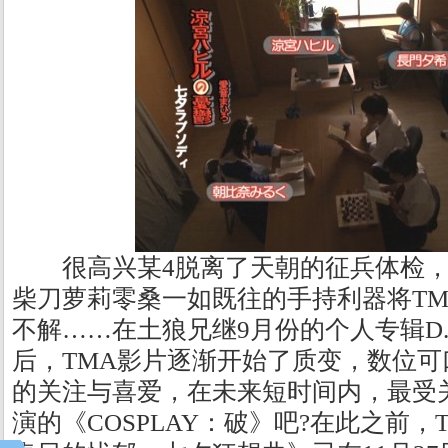
很高兴某4脱离了天朝的征兵体检
柴刀萝莉零桑一如既往的手持利器将T
不解……在土狼兄继9月份的个人专辑D.
后，TMA影片逐渐开始了质变，数位
的关注与喜爱，在未来短时间内，最受
演的《COSPLAY：破》吧?在此之前