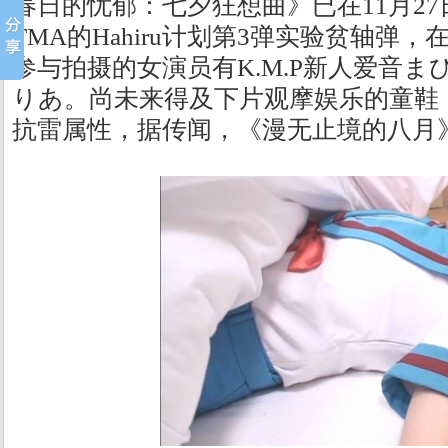
春日的忧郁：七夕狂想曲》已在11月27日
TMA的Hahiru计划第3弹实验贫轴弹
参与拍摄的女演员有K.M.P新人爱音
りあ。尚未来得及下片观摩娱乐的童鞋
抗雷属性，据传闻，《漫无止境的八月