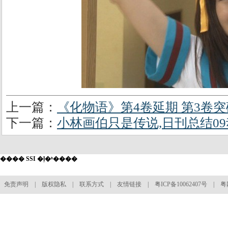
上一篇：
《化物语》第4卷延期 第3卷突
下一篇：
小林画伯只是传说,日刊总结09
���� SSI �ļ�ʱ����
免责声明
|
版权隐私
|
联系方式
|
友情链接
|
粤ICP备10062407号
| 粤网文