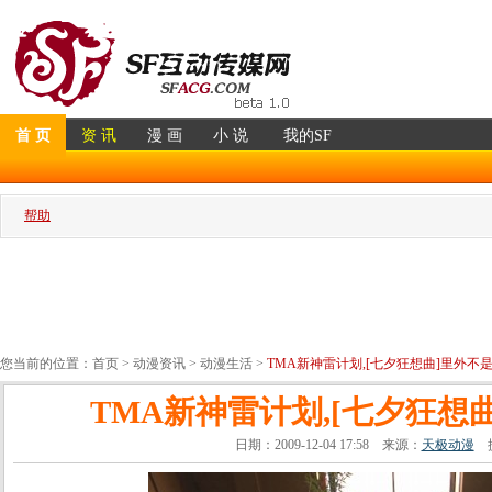
首 页
资 讯
漫 画
小 说
我的SF
帮助
您当前的位置：
首页
>
动漫资讯
>
动漫生活
>
TMA新神雷计划,[七夕狂想曲]里外不
TMA新神雷计划,[七夕狂想
日期：2009-12-04 17:58 来源：
天极动漫
提