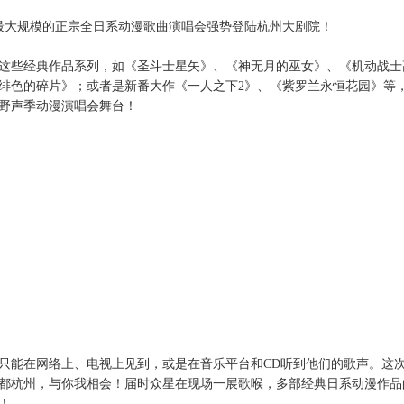
最大规模的正宗全日系动漫歌曲演唱会强势登陆杭州大剧院！
这些经典作品系列，如《圣斗士星矢》、《神无月的巫女》、《机动战士
绯色的碎片》；或者是新番大作《一人之下
2
》、《紫罗兰永恒花园》等
野声季动漫演唱会舞台！
只能在网络上、电视上见到，或是在音乐平台和
CD
听到他们的歌声。这
都杭州，与你我相会！届时众星在现场一展歌喉，多部经典日系动漫作品
！