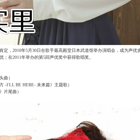
肯定，
2010
年
5
月
30
日在歌手最高殿堂日本武道馆举办演唱会，成为声优
优；在
2011
年举办的第
5
回声优奖中获得歌唱奖。
头曲）
方
-I'LL BE HERE-
未来篇》主题歌）
》片尾曲）