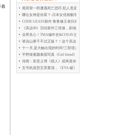
等着
尾田荣一郎遭遇死亡恐吓,犯人竟是家庭主妇?
哪位女神是你菜？-日本女优相貌等级排行
CODE GEASS新作 鲁鲁修王者归来！
《高达00》完结新作三倍速，剧场版相约2010
业界良心！TMA编年史&COSAV总选举！
谁说山寨干不过正版？！这个高达明显更酷！
十一月,是大触出现的时间!三部强力VIP上架
平野绫素颜泰国写真《Girl friend》5月发售
传闻：富坚义博《猎人》或再度休刊?
五号机造型五雷轰顶，《EVA:破》新机设流出