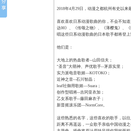
2018年
4
月
29
日，动漫之都杭州有史以来
喜欢喜欢日系动漫歌曲的你，不会不知道
达
00
》、《传颂之物》、《薄樱鬼》、《
唱这些日系动漫歌曲的日本歌手都将登上
他们是：
大地上的热血歌者
--
山田信夫；
“圣音”大萌神、声优歌手
--
茅原实里；
实力派电音歌姬—KOTOKO
；
近神之音
--
石川智晶；
leaf
社御用歌姬
---Suara
；
创作型唱将
--
吉冈亚衣加；
乙女系歌手
--
藤田麻衣子；
新晋摇滚乐团—NormCore
。
这些熟悉的名字，这些喜欢的歌手，以往
距离不再遥远，一众歌手亲临中国动漫之
主题曲、插曲将原汁原味呈现你我的面前