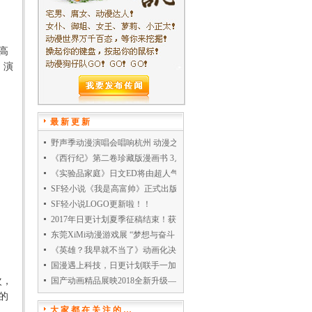
高
，演
最新更新
野声季动漫演唱会唱响杭州 动漫之都迎最豪华艺人阵容
《西行纪》第二卷珍藏版漫画书 3月20日火热发售！
《实验品家庭》日文ED将由超人气唱见鹿乃演唱！
SF轻小说《我是高富帅》正式出版
SF轻小说LOGO更新啦！！
2017年日更计划夏季征稿结束！获奖名单公布！
东莞XiMi动漫游戏展 “梦想与奋斗，致自己”
《英雄？我早就不当了》动画化决定！
国漫遇上科技，日更计划联手一加推出限定款手机
次，
国产动画精品展映2018全新升级——国动巡回礼
的
大家都在关注的…