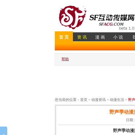
首 页
资 讯
漫 画
小 说
帮助
您当前的位置：
首页
>
动漫资讯
>
动漫生活
>
野
野声季动漫
日期：2
野声季动漫