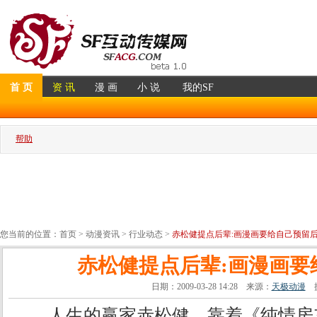
首 页
资 讯
漫 画
小 说
我的SF
帮助
您当前的位置：
首页
>
动漫资讯
>
行业动态
>
赤松健提点后辈:画漫画要给自己预留
赤松健提点后辈:画漫画要
日期：2009-03-28 14:28 来源：
天极动漫
提
人生的赢家赤松健，靠着《纯情房