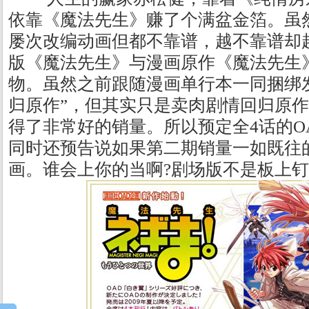
依靠《魔法先生》赚了个满盆金箔。虽
屡次改编动画但都不靠谱，越不靠谱却
版《魔法先生》与漫画原作《魔法先生
物。虽然之前跟随漫画单行本一同捆绑发
归原作”，但其实只是卖肉剧情回归原
得了非常好的销量。所以预定全4话的O
同时还预告说如果第二期销量一如既往
画。谁会上你的当啊?剧场版不是板上钉