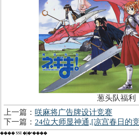
葱头队福利
上一篇：
咲麻将广告牌设计竞赛
下一篇：
24位大师显神通,[凉宫春日的
���� SSI �ļ�ʱ����