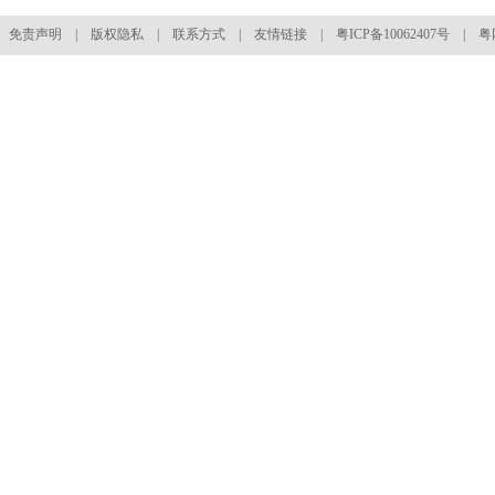
免责声明
|
版权隐私
|
联系方式
|
友情链接
|
粤ICP备10062407号
| 粤网文